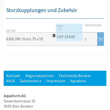
Storzkupplungen und Zubehör
WARENKORB
PREIS
CHF
ART.NR.
CHF 324.00
6200.390
Storz 75 x 55
Kontakt
Regionalpartner
Technische Berater
AVLB
Datenschutz
Impressum
Aquadocs
Aquaform AG
Gewerbestrasse 16
4105 Biel-Benken