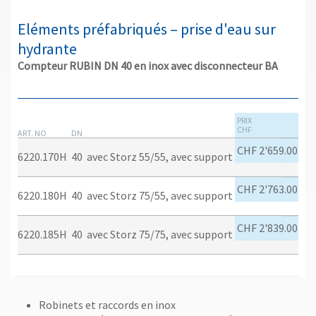
Eléments préfabriqués – prise d'eau sur
hydrante
Compteur RUBIN DN 40 en inox avec disconnecteur BA
PRIX
CHF
ART. NO
DN
CHF 2'659.00
6220.170H
40
avec Storz 55/55, avec support
CHF 2'763.00
6220.180H
40
avec Storz 75/55, avec support
CHF 2'839.00
6220.185H
40
avec Storz 75/75, avec support
Robinets et raccords en inox