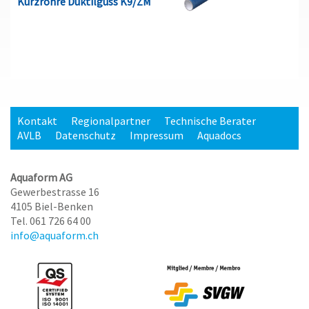
Kurzrohre Duktilguss K9/ZM
Kontakt
Regionalpartner
Technische Berater
AVLB
Datenschutz
Impressum
Aquadocs
Aquaform AG
Gewerbestrasse 16
4105 Biel-Benken
Tel. 061 726 64 00
info@aquaform.ch