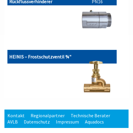
Rückflussverhinderer
PN16
HEINIS – Frostschutzventil ¾"
Kontakt
Regionalpartner
Technische Berater
AVLB
Datenschutz
Impressum
Aquadocs