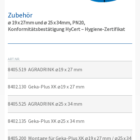
Zubehör
⌀ 19 x 27mm und ⌀ 25 x 34mm, PN20,
Konformitätsbestätigung HyCert – Hygiene-Zertifikat
ART.NR.
8405.519
AGRADRINK ⌀19 x 27 mm
8402.130
Geka-Plus XK ⌀19 x 27 mm
8405.525
AGRADRINK ⌀25 x 34 mm
8402.135
Geka-Plus XK ⌀25 x 34 mm
8405.200
Montage für Geka-Plus XK ⌀19 x 27 mm / ⌀25 x 34 m