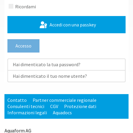
Mostra p
Ricordami
Accedi con una passkey
Accesso
Hai dimenticato la tua password?
Hai dimenticato il tuo nome utente?
Contatto
Partner commerciale regionale
Consulenti tecnici
CGV
Protezione dati
Informazioni legali
Aquadocs
Aquaform AG