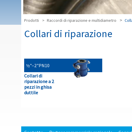
Prodotti
Raccordi di riparazione e multidiametro
Coll
Collari di riparazione
½"–2"
PN10
Collari di
riparazione a 2
pezzi in ghisa
duttile