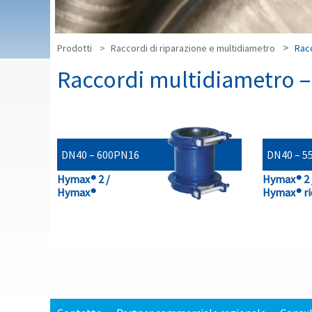
Prodotti
Raccordi di riparazione e multidiametro
Racc
Raccordi multidiametro – 
DN40 – 600
PN16
DN40 – 5
Hymax® 2 /
Hymax® 2 
Hymax®
Hymax® ri