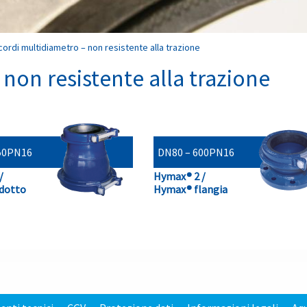
ordi multidiametro – non resistente alla trazione
non resistente alla trazione
50
PN16
DN80 – 600
PN16
/
Hymax® 2 /
dotto
Hymax® flangia