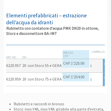
Elementi prefabbricati – estrazione
dell’acqua da idranti
Rubinetto con contatore d'acqua PMK DN20 in ottone,
Storz e disconnettore BA-IMT
CARRELLO
PREZZO
CHF
ART. NO
DN
CHF 1'225.00
6220.957
20
con Storz 55 e GEKA
CHF 1'254.00
6220.959
20
con Storz 75 e GEKA
Rubinetti e raccordi in bronzo
Storz: inox V4A, inox V4A: girabile alla parte d’entrata,