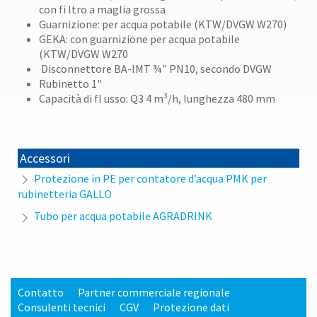
con fi ltro a maglia grossa
Guarnizione: per acqua potabile (KTW/DVGW W270)
GEKA: con guarnizione per acqua potabile
(KTW/DVGW W270
Disconnettore BA-IMT ¾" PN10, secondo DVGW
Rubinetto 1"
3
Capacità di fl usso: Q3 4 m
/h, lunghezza 480 mm
Accessori
Protezione in PE per contatore d’acqua PMK per
rubinetteria GALLO
Tubo per acqua potabile AGRADRINK
Contatto
Partner commerciale regionale
Consulenti tecnici
CGV
Protezione dati