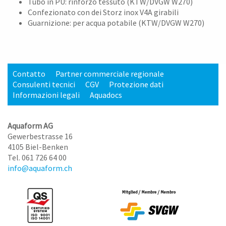
Tubo in PU: rinforzo tessuto (KTW/DVGW W270)
Confezionato con dei Storz inox V4A girabili
Guarnizione: per acqua potabile (KTW/DVGW W270)
Contatto
Partner commerciale regionale
Consulenti tecnici
CGV
Protezione dati
Informazioni legali
Aquadocs
Aquaform AG
Gewerbestrasse 16
4105 Biel-Benken
Tel. 061 726 64 00
info@aquaform.ch