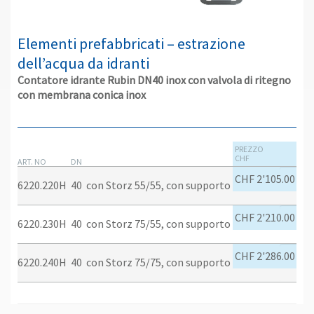
Elementi prefabbricati – estrazione
dell’acqua da idranti
Contatore idrante Rubin DN40 inox con valvola di ritegno
con membrana conica inox
PREZZO
CHF
ART. NO
DN
CHF 2'105.00
6220.220H
40
con Storz 55/55, con supporto
CHF 2'210.00
6220.230H
40
con Storz 75/55, con supporto
CHF 2'286.00
6220.240H
40
con Storz 75/75, con supporto