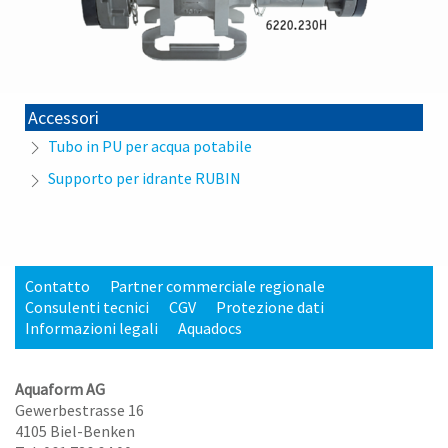
Accessori
Tubo in PU per acqua potabile
Supporto per idrante RUBIN
Contatto
Partner commerciale regionale
Consulenti tecnici
CGV
Protezione dati
Informazioni legali
Aquadocs
Aquaform AG
Gewerbestrasse 16
4105 Biel-Benken