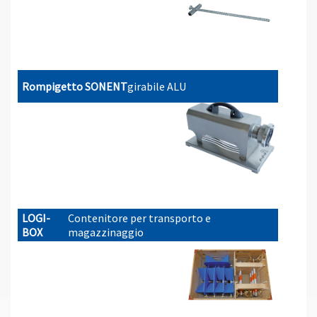
Rompigetto SONENT
girabile ALU
LOGI-
Contenitore per transporto e
BOX
magazzinaggio